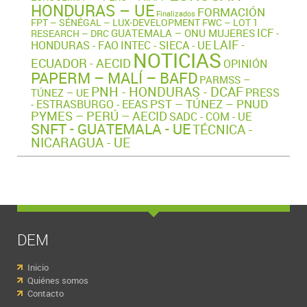
HONDURAS – UE
FORMACIÓN
Finalizados
FPT – SÉNÉGAL – LUX-DEVELOPMENT
FWC – LOT 1
ICF -
GUATEMALA – ONU MUJERES
RESEARCH – DRC
LAIF -
HONDURAS - FAO
INTEC - SIECA - UE
NOTICIAS
ECUADOR - AECID
OPINIÓN
PAPERM – MALÍ – BAFD
PARMSS –
PNH - HONDURAS - DCAF
PRESS
TÚNEZ – UE
PST – TÚNEZ – PNUD
- ESTRASBURGO - EEAS
PYMES – PERÚ – AECID
SADC - COM - UE
SNFT - GUATEMALA - UE
TÉCNICA -
NICARAGUA - UE
DEM
Inicio
Quiénes somos
Contacto