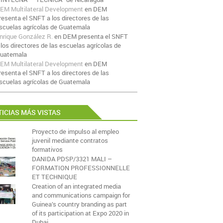
EM Multilateral Development
en
DEM
resenta el SNFT a los directores de las
scuelas agrícolas de Guatemala
nrique González R.
en
DEM presenta el SNFT
 los directores de las escuelas agrícolas de
uatemala
EM Multilateral Development
en
DEM
resenta el SNFT a los directores de las
scuelas agrícolas de Guatemala
ICIAS MÁS VISTAS
Proyecto de impulso al empleo
juvenil mediante contratos
formativos
DANIDA PDSP/3321 MALI –
FORMATION PROFESSIONNELLE
ET TECHNIQUE
Creation of an integrated media
and communications campaign for
Guinea’s country branding as part
of its participation at Expo 2020 in
Dubai