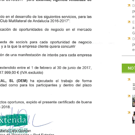
D
p
e
E
a
G
D
p
e
NOT