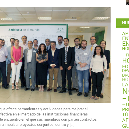
NUB
AP
EN
EN
HO
– F
H
FO
DE
DR
HO
LA
N
– 
– 
PR
 que ofrece herramientas y actividades para mejorar el
TÚ
fectiva en el mercado de las instituciones financieras
AE
o de encuentro en el que sus miembros comparten contactos,
GU
ra impulsar proyectos conjuntos, dentro y […]