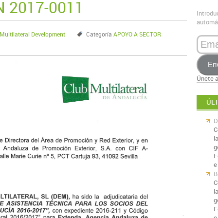
 2017-0011
Introdu
automát
ultilateral Development
Categoría
APOYO A SECTOR
Email
En
Únete a
ÚL
D
C
l
g
F
e
B
C
l
g
F
e