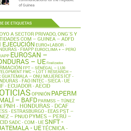
of Guinea
E DE ETIQUETAS
OYO A SECTOR PRIVADO, ONG´S Y
TIDADES
COM – GUINEA – ADFD
 EJECUCIÓN
EURO+LABOR -
NDURAS - FIIAPP
EUROCLIMA + – PERÚ
EUROSAN –
IIAPP
ONDURAS – UE
Finalizados
RMACIÓN
FPT – SÉNÉGAL – LUX-
VELOPMENT
FWC – LOT 1 RESEARCH –
ICF -
GUATEMALA – ONU MUJERES
C
NDURAS - FAO
INTEC - SIECA - UE
IF - ECUADOR - AECID
OTICIAS
PAPERM
OPINIÓN
MALÍ – BAFD
PARMSS – TÚNEZ
PNH - HONDURAS - DCAF
UE
PST –
ESS - ESTRASBURGO - EEAS
PYMES – PERÚ –
NEZ – PNUD
SNFT -
CID
SADC - COM - UE
ATEMALA - UE
TÉCNICA -