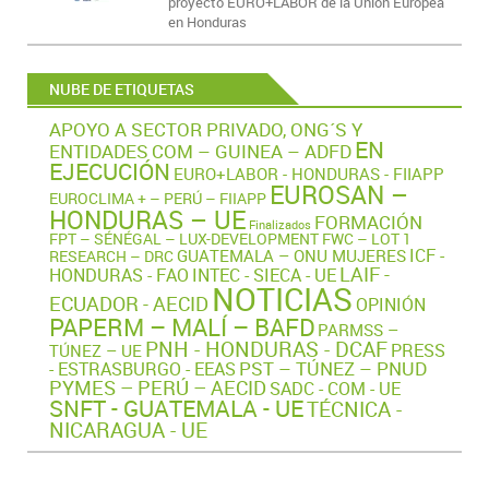
proyecto EURO+LABOR de la Unión Europea
en Honduras
NUBE DE ETIQUETAS
APOYO A SECTOR PRIVADO, ONG´S Y
EN
ENTIDADES
COM – GUINEA – ADFD
EJECUCIÓN
EURO+LABOR - HONDURAS - FIIAPP
EUROSAN –
EUROCLIMA + – PERÚ – FIIAPP
HONDURAS – UE
FORMACIÓN
Finalizados
FPT – SÉNÉGAL – LUX-DEVELOPMENT
FWC – LOT 1
ICF -
GUATEMALA – ONU MUJERES
RESEARCH – DRC
LAIF -
HONDURAS - FAO
INTEC - SIECA - UE
NOTICIAS
ECUADOR - AECID
OPINIÓN
PAPERM – MALÍ – BAFD
PARMSS –
PNH - HONDURAS - DCAF
PRESS
TÚNEZ – UE
PST – TÚNEZ – PNUD
- ESTRASBURGO - EEAS
PYMES – PERÚ – AECID
SADC - COM - UE
SNFT - GUATEMALA - UE
TÉCNICA -
NICARAGUA - UE