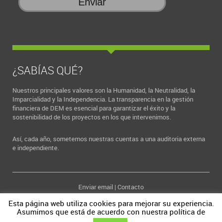
¿SABÍAS QUÉ?
Nuestros principales valores son la Humanidad, la Neutralidad, la
Imparcialidad y la Independencia. La transparencia en la gestión
financiera de DEM es esencial para garantizar el éxito y la
sostenibilidad de los proyectos en los que intervenimos.
Así, cada año, sometemos nuestras cuentas a una auditoria externa
e independiente.
Enviar email
|
Contacto
Copyright © 2026 DEM | Todos los derechos reservados | Torpedero
Esta página web utiliza cookies para mejorar su experiencia.
Tucumán 12 - planta baja | 28016 Madrid (ESPAÑA)
Asumimos que está de acuerdo con nuestra política de