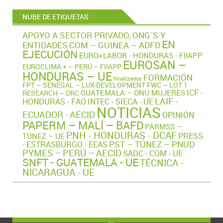
NUBE DE ETIQUETAS
APOYO A SECTOR PRIVADO, ONG´S Y
EN
ENTIDADES
COM – GUINEA – ADFD
EJECUCIÓN
EURO+LABOR - HONDURAS - FIIAPP
EUROSAN –
EUROCLIMA + – PERÚ – FIIAPP
HONDURAS – UE
FORMACIÓN
Finalizados
FPT – SÉNÉGAL – LUX-DEVELOPMENT
FWC – LOT 1
ICF -
GUATEMALA – ONU MUJERES
RESEARCH – DRC
LAIF -
HONDURAS - FAO
INTEC - SIECA - UE
NOTICIAS
ECUADOR - AECID
OPINIÓN
PAPERM – MALÍ – BAFD
PARMSS –
PNH - HONDURAS - DCAF
PRESS
TÚNEZ – UE
PST – TÚNEZ – PNUD
- ESTRASBURGO - EEAS
PYMES – PERÚ – AECID
SADC - COM - UE
SNFT - GUATEMALA - UE
TÉCNICA -
NICARAGUA - UE