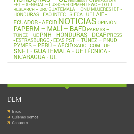
Finalizados
FPT – SÉNÉGAL – LUX-DEVELOPMENT
FWC – LOT 1
ICF -
GUATEMALA – ONU MUJERES
RESEARCH – DRC
LAIF -
HONDURAS - FAO
INTEC - SIECA - UE
NOTICIAS
ECUADOR - AECID
OPINIÓN
PAPERM – MALÍ – BAFD
PARMSS –
PNH - HONDURAS - DCAF
PRESS
TÚNEZ – UE
PST – TÚNEZ – PNUD
- ESTRASBURGO - EEAS
PYMES – PERÚ – AECID
SADC - COM - UE
SNFT - GUATEMALA - UE
TÉCNICA -
NICARAGUA - UE
DEM
Inicio
Quiénes somos
Contacto