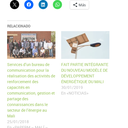
Más
RELACIONADO
Services d’un bureau de
FAIT PARTIE INTÉGRANTE
communication pour la
DU NOUVEAU MODÈLE DE
réalisation des activités de
DÉVELOPPEMENT
renforcement des
ÉNERGÉTIQUE DU MALI
capacités en
30/01/2019
communication, gestion et
En «NOTICIAS»
partage des
connaissances dans le
secteur de l’énergie au
Mali
25/01/2018
En «PAPERM – MALÍ –