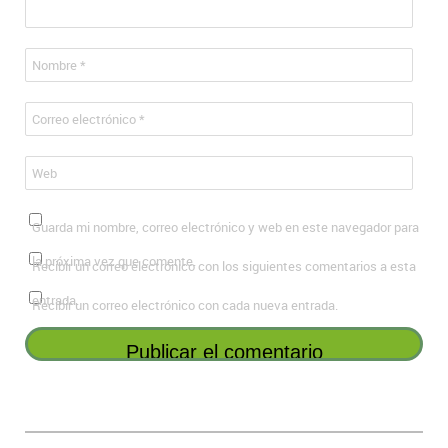
Nombre
*
Correo electrónico
*
Web
Guarda mi nombre, correo electrónico y web en este navegador para
la próxima vez que comente.
Recibir un correo electrónico con los siguientes comentarios a esta
entrada.
Recibir un correo electrónico con cada nueva entrada.